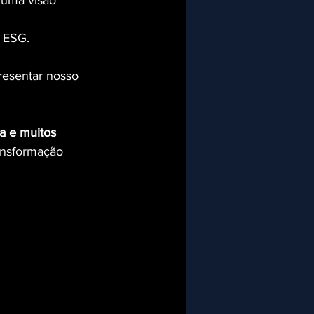
 uma visão 
o ESG.
resentar nosso 
da e muitos 
ransformação 