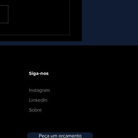
arando o futuro da
romobilidade!
Siga-nos
Instagram
LinkedIn
Sobre
Peça um orçamento