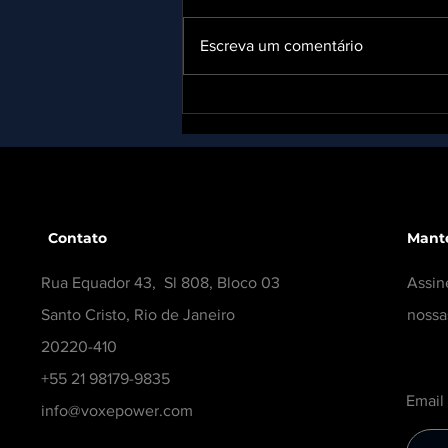
Escreva um comentário
VOX EPOWER é
convidada pela ABB e
marca presença na
Fórmula E em São Paulo
Contato
Mant
Rua Equador 43, Sl 808, Bloco 03
Assin
Santo Cristo, Rio de Janeiro
nossa
20220-410
+55 21 98179-9835
Email
info@voxepower.com