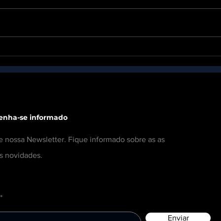
VOX EPOWER entre as 10
Prep
startups mais destacadas
elet
do Brasil no ranking 100
Open Startups 2025!
enha-se informado
e nossa Newsletter. Fique informado sobre as as
s novidades.
Enviar